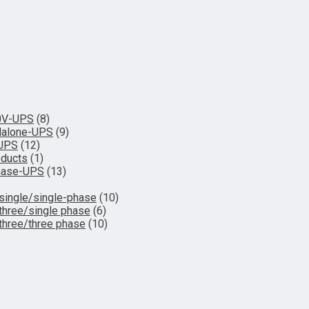
0V-UPS
(8)
dalone-UPS
(9)
-UPS
(12)
oducts
(1)
hase-UPS
(13)
single/single-phase
(10)
three/single phase
(6)
three/three phase
(10)