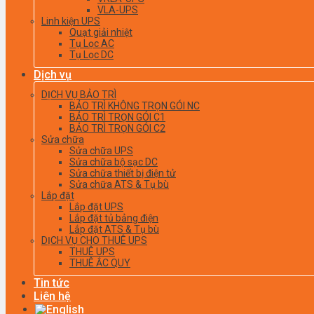
VLA-UPS
Linh kiện UPS
Quạt giải nhiệt
Tụ Lọc AC
Tụ Lọc DC
Dịch vụ
DỊCH VỤ BẢO TRÌ
BẢO TRÌ KHÔNG TRỌN GÓI NC
BẢO TRÌ TRỌN GÓI C1
BẢO TRÌ TRỌN GÓI C2
Sửa chữa
Sửa chữa UPS
Sửa chữa bộ sạc DC
Sửa chữa thiết bị điện tử
Sửa chữa ATS & Tụ bù
Lắp đặt
Lắp đặt UPS
Lắp đặt tủ bảng điện
Lắp đặt ATS & Tụ bù
DỊCH VỤ CHO THUÊ UPS
THUÊ UPS
THUÊ ẮC QUY
Tin tức
Liên hệ