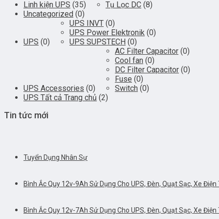
Linh kiện UPS
(35)
Tụ Lọc DC
(8)
Uncategorized
(0)
UPS INVT
(0)
UPS Power Elektronik
(0)
UPS
(0)
UPS SUPSTECH
(0)
AC Filter Capacitor
(0)
Cool fan
(0)
DC Filter Capacitor
(0)
Fuse
(0)
UPS Accessories
(0)
Switch
(0)
UPS Tất cả Trang chủ
(2)
Tin tức mới
Tuyển Dụng Nhân Sự
Bình Ắc Quy 12v-9Ah Sử Dụng Cho UPS, Đèn, Quạt Sạc, Xe Điện T
Bình Ắc Quy 12v-7Ah Sử Dụng Cho UPS, Đèn, Quạt Sạc, Xe Điện T