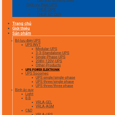
Dịch vụ thuê UPS
THUÊ UPS
THUÊ ẮC QUY
Trang chủ
Giới thiệu
Sản phẩm
Bộ lưu điện UPS
UPS INVT
Modular-UPS
3-3-Standalone-UPS
Single-Phase-UPS
208V-120V-UPS
Other-Products
UPS POWER ELEKTRONIK
UPS Socomec
UPS single/single-phase
UPS three/single phase
UPS three/three phase
Bình ắc quy
Light
B.B
VRLA-GEL
VRLA-AGM
C&D
VRLA-UPS