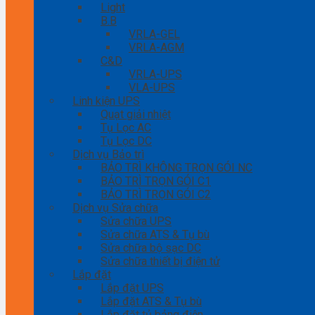
Light
B.B
VRLA-GEL
VRLA-AGM
C&D
VRLA-UPS
VLA-UPS
Linh kiện UPS
Quạt giải nhiệt
Tụ Lọc AC
Tụ Lọc DC
Dịch vụ Bảo trì
BẢO TRÌ KHÔNG TRỌN GÓI NC
BẢO TRÌ TRỌN GÓI C1
BẢO TRÌ TRỌN GÓI C2
Dịch vụ Sửa chữa
Sửa chữa UPS
Sửa chữa ATS & Tụ bù
Sửa chữa bộ sạc DC
Sửa chữa thiết bị điện tử
Lắp đặt
Lắp đặt UPS
Lắp đặt ATS & Tụ bù
Lắp đặt tủ bảng điện