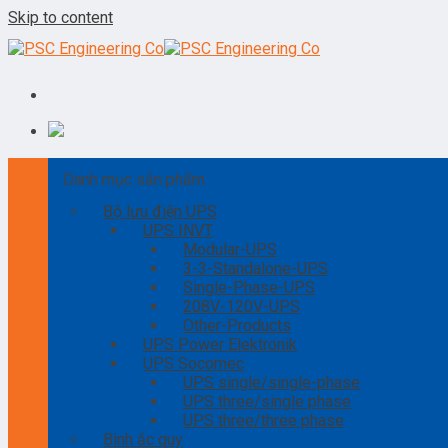
Skip to content
Danh mục sản phẩm
Bộ lưu điện UPS
UPS INVT
Modular-UPS
3-3-Standalone-UPS
Single-Phase-UPS
208V-120V-UPS
Other-Products
UPS Power Elektronik
UPS Socomec
UPS single/single-phase
UPS three/single phase
UPS three/three phase
Bình ắc quy