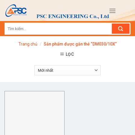
Skip
to
content
Tìm
kiếm:
Trang chủ
/
Sản phẩm được gắn thẻ “DM030/10X”
LỌC