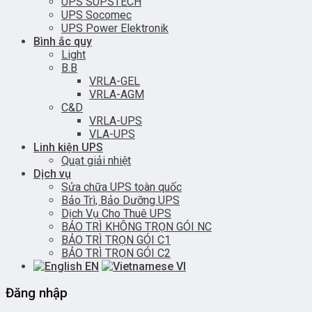
UPS SUPSTECH
UPS Socomec
UPS Power Elektronik
Bình ắc quy
Light
B.B
VRLA-GEL
VRLA-AGM
C&D
VRLA-UPS
VLA-UPS
Linh kiện UPS
Quạt giải nhiệt
Dịch vụ
Sửa chữa UPS toàn quốc
Bảo Trì, Bảo Dưỡng UPS
Dịch Vụ Cho Thuê UPS
BẢO TRÌ KHÔNG TRỌN GÓI NC
BẢO TRÌ TRỌN GÓI C1
BẢO TRÌ TRỌN GÓI C2
EN
VI
Đăng nhập