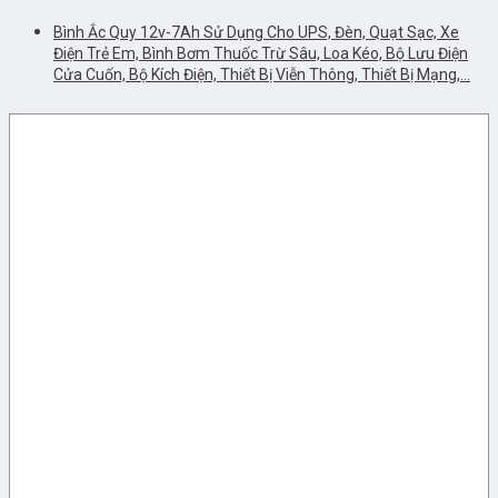
Bình Ắc Quy 12v-7Ah Sử Dụng Cho UPS, Đèn, Quạt Sạc, Xe
Điện Trẻ Em, Bình Bơm Thuốc Trừ Sâu, Loa Kéo, Bộ Lưu Điện
Cửa Cuốn, Bộ Kích Điện, Thiết Bị Viễn Thông, Thiết Bị Mạng,…