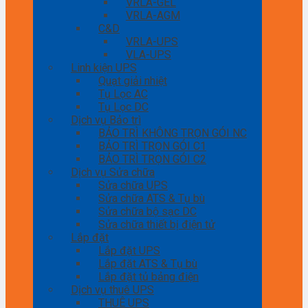
VRLA-GEL
VRLA-AGM
C&D
VRLA-UPS
VLA-UPS
Linh kiện UPS
Quạt giải nhiệt
Tụ Lọc AC
Tụ Lọc DC
Dịch vụ Bảo trì
BẢO TRÌ KHÔNG TRỌN GÓI NC
BẢO TRÌ TRỌN GÓI C1
BẢO TRÌ TRỌN GÓI C2
Dịch vụ Sửa chữa
Sửa chữa UPS
Sửa chữa ATS & Tụ bù
Sửa chữa bộ sạc DC
Sửa chữa thiết bị điện tử
Lắp đặt
Lắp đặt UPS
Lắp đặt ATS & Tụ bù
Lắp đặt tủ bảng điện
Dịch vụ thuê UPS
THUÊ UPS