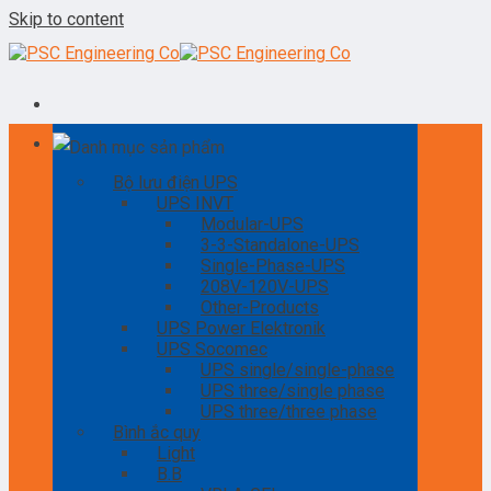
Skip to content
Danh mục sản phẩm
Bộ lưu điện UPS
UPS INVT
Modular-UPS
3-3-Standalone-UPS
Single-Phase-UPS
208V-120V-UPS
Other-Products
UPS Power Elektronik
UPS Socomec
UPS single/single-phase
UPS three/single phase
UPS three/three phase
Bình ắc quy
Light
B.B