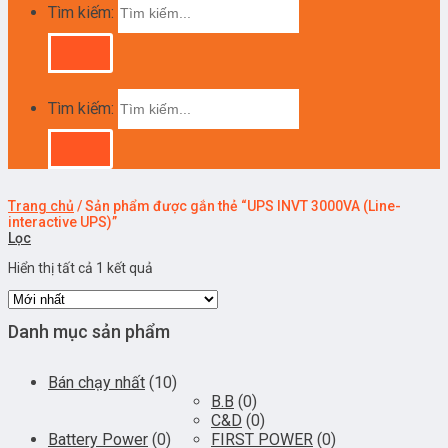
Tìm kiếm:
Tìm kiếm:
Trang chủ
/
Sản phẩm được gắn thẻ “UPS INVT 3000VA (Line-
interactive UPS)”
Lọc
Hiển thị tất cả 1 kết quả
Danh mục sản phẩm
Bán chạy nhất
(10)
B.B
(0)
C&D
(0)
Battery Power
(0)
FIRST POWER
(0)