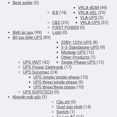
Best seller
(0)
VRLA-AGM
(49)
B.B
(74)
VRLA-GEL
(25)
VLA-UPS
(3)
C&D
(25)
VRLA-UPS
(22)
FIRST POWER
(0)
Bình ắc quy
(99)
Light
(0)
Bộ lưu điện UPS
(83)
208V-120V-UPS
(8)
3-3-Standalone-UPS
(9)
Modular-UPS
(12)
Other-Products
(1)
UPS INVT
(42)
Single-Phase-UPS
(13)
UPS Power Elektronik
(17)
UPS Socomec
(24)
UPS single/single-phase
(10)
UPS three/single phase
(6)
UPS three/three phase
(10)
UPS SUPSTECH
(0)
Khuyến mãi gốc
(3)
Cầu chì
(0)
Quạt giải nhiệt
(14)
Switch
(1)
Tụ Lọc AC
(11)