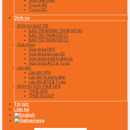
Quạt giải nhiệt
Tụ Lọc AC
Tụ Lọc DC
Dịch vụ
DỊCH VỤ BẢO TRÌ
BẢO TRÌ KHÔNG TRỌN GÓI NC
BẢO TRÌ TRỌN GÓI C1
BẢO TRÌ TRỌN GÓI C2
Sửa chữa
Sửa chữa UPS
Sửa chữa bộ sạc DC
Sửa chữa thiết bị điện tử
Sửa chữa ATS & Tụ bù
Lắp đặt
Lắp đặt UPS
Lắp đặt tủ bảng điện
Lắp đặt ATS & Tụ bù
DỊCH VỤ CHO THUÊ UPS
THUÊ UPS
THUÊ ẮC QUY
Tin tức
Liên hệ