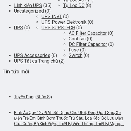
Linh kiện UPS
(35)
Tụ Lọc DC
(8)
Uncategorized
(0)
UPS INVT
(0)
UPS Power Elektronik
(0)
UPS
(0)
UPS SUPSTECH
(0)
AC Filter Capacitor
(0)
Cool fan
(0)
DC Filter Capacitor
(0)
Fuse
(0)
UPS Accessories
(0)
Switch
(0)
UPS Tất cả Trang chủ
(2)
Tin tức mới
Tuyển Dụng Nhân Sự
Bình Ắc Quy 12v-9Ah Sử Dụng Cho UPS, Đèn, Quạt Sạc, Xe
Điện Trẻ Em, Bình Bơm Thuốc Trừ Sâu, Loa Kéo, Bộ Lưu Điện
Cửa Cuốn, Bộ Kích Điện, Thiết Bị Viễn Thông, Thiết Bị Mạng,…