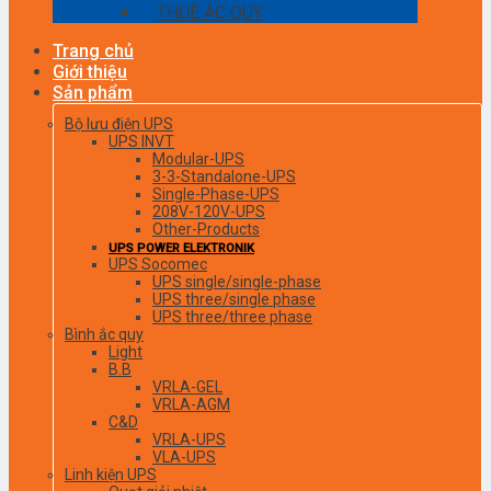
THUÊ ẮC QUY
Trang chủ
Giới thiệu
Sản phẩm
Bộ lưu điện UPS
UPS INVT
Modular-UPS
3-3-Standalone-UPS
Single-Phase-UPS
208V-120V-UPS
Other-Products
UPS POWER ELEKTRONIK
UPS Socomec
UPS single/single-phase
UPS three/single phase
UPS three/three phase
Bình ắc quy
Light
B.B
VRLA-GEL
VRLA-AGM
C&D
VRLA-UPS
VLA-UPS
Linh kiện UPS