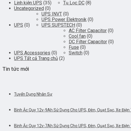
Linh kiện UPS
(35)
Tụ Lọc DC
(8)
Uncategorized
(0)
UPS INVT
(0)
UPS Power Elektronik
(0)
UPS
(0)
UPS SUPSTECH
(0)
AC Filter Capacitor
(0)
Cool fan
(0)
DC Filter Capacitor
(0)
Fuse
(0)
UPS Accessories
(0)
Switch
(0)
UPS Tất cả Trang chủ
(2)
Tin tức mới
Tuyển Dụng Nhân Sự
Bình Ắc Quy 12v-9Ah Sử Dụng Cho UPS, Đèn, Quạt Sạc, Xe Điện T
Bình Ắc Quy 12v-7Ah Sử Dụng Cho UPS, Đèn, Quạt Sạc, Xe Điện T