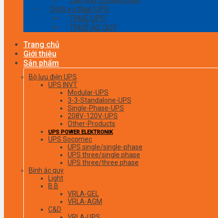
Dịch vụ thuê UPS
THUÊ UPS
THUÊ ẮC QUY
Trang chủ
Giới thiệu
Sản phẩm
Bộ lưu điện UPS
UPS INVT
Modular-UPS
3-3-Standalone-UPS
Single-Phase-UPS
208V-120V-UPS
Other-Products
UPS POWER ELEKTRONIK
UPS Socomec
UPS single/single-phase
UPS three/single phase
UPS three/three phase
Bình ắc quy
Light
B.B
VRLA-GEL
VRLA-AGM
C&D
VRLA-UPS