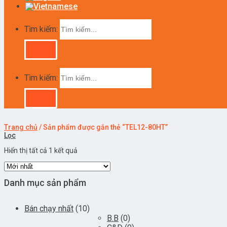
Tìm kiếm:
Tìm kiếm:
Trang chủ
/
Sản phẩm được gắn thẻ “TEL12-80HT”
Lọc
Hiển thị tất cả 1 kết quả
Danh mục sản phẩm
Bán chạy nhất
(10)
B.B
(0)