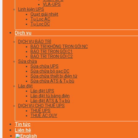
VLA-UPS
Linh kiện UPS
Quạt giải nhiệt
Tụ Lọc AC
Tụ Lọc DC
Dịch vụ
DỊCH VỤ BẢO TRÌ
BẢO TRÌ KHÔNG TRỌN GÓI NC
BẢO TRÌ TRỌN GÓI C1
BẢO TRÌ TRỌN GÓI C2
Sửa chữa
Sửa chữa UPS
Sửa chữa bộ sạc DC
Sửa chữa thiết bị điện tử
Sửa chữa ATS & Tụ bù
Lắp đặt
Lắp đặt UPS
Lắp đặt tủ bảng điện
Lắp đặt ATS & Tụ bù
DỊCH VỤ CHO THUÊ UPS
THUÊ UPS
THUÊ ẮC QUY
Tin tức
Liên hệ