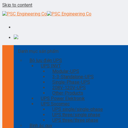
Skip to content
Danh mục sản phẩm
Bộ lưu điện UPS
UPS INVT
Modular-UPS
3-3-Standalone-UPS
Single-Phase-UPS
208V-120V-UPS
Other-Products
UPS Power Elektronik
UPS Socomec
UPS single/single-phase
UPS three/single phase
UPS three/three phase
Bình ắc quy