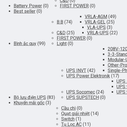
C&D
(0)
Battery Power
(0)
FIRST POWER
(0)
Best seller
(0)
VRLA-AGM
(49)
B.B
(74)
VRLA-GEL
(25)
VLA-UPS
(3)
C&D
(25)
VRLA-UPS
(22)
FIRST POWER
(0)
Bình ắc quy
(99)
Light
(0)
208V-12
3-3-Stan
Modular
Other-Pr
UPS INVT
(42)
Single-P
UPS Power Elektronik
(17)
UPS 
UPS 
UPS Socomec
(24)
UPS 
Bộ lưu điện UPS
(83)
UPS SUPSTECH
(0)
Khuyến mãi gốc
(3)
Cầu chì
(0)
Quạt giải nhiệt
(14)
Switch
(1)
Tụ Lọc AC
(11)