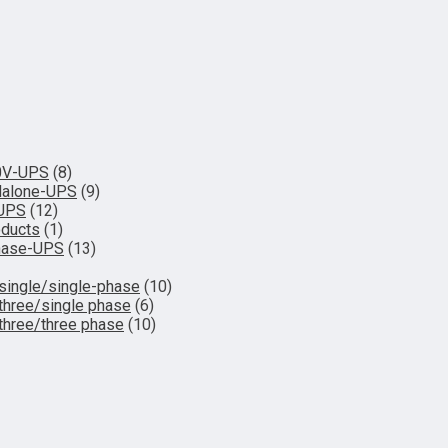
0V-UPS
(8)
dalone-UPS
(9)
-UPS
(12)
oducts
(1)
hase-UPS
(13)
single/single-phase
(10)
three/single phase
(6)
three/three phase
(10)