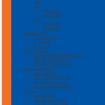
Light
B.B
VRLA-GEL
VRLA-AGM
C&D
VRLA-UPS
VLA-UPS
Linh kiện UPS
Quạt giải nhiệt
Tụ Lọc AC
Tụ Lọc DC
Dịch vụ Bảo trì
BẢO TRÌ KHÔNG TRỌN GÓI NC
BẢO TRÌ TRỌN GÓI C1
BẢO TRÌ TRỌN GÓI C2
Dịch vụ Sửa chữa
Sửa chữa UPS
Sửa chữa ATS & Tụ bù
Sửa chữa bộ sạc DC
Sửa chữa thiết bị điện tử
Lắp đặt
Lắp đặt UPS
Lắp đặt ATS & Tụ bù
Lắp đặt tủ bảng điện