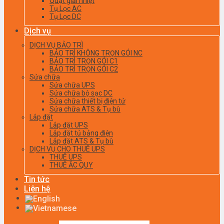
Quạt giải nhiệt
Tụ Lọc AC
Tụ Lọc DC
Dịch vụ
DỊCH VỤ BẢO TRÌ
BẢO TRÌ KHÔNG TRỌN GÓI NC
BẢO TRÌ TRỌN GÓI C1
BẢO TRÌ TRỌN GÓI C2
Sửa chữa
Sửa chữa UPS
Sửa chữa bộ sạc DC
Sửa chữa thiết bị điện tử
Sửa chữa ATS & Tụ bù
Lắp đặt
Lắp đặt UPS
Lắp đặt tủ bảng điện
Lắp đặt ATS & Tụ bù
DỊCH VỤ CHO THUÊ UPS
THUÊ UPS
THUÊ ẮC QUY
Tin tức
Liên hệ