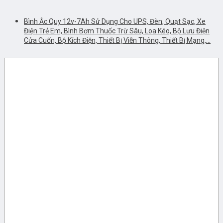
Bình Ắc Quy 12v-7Ah Sử Dụng Cho UPS, Đèn, Quạt Sạc, Xe
Điện Trẻ Em, Bình Bơm Thuốc Trừ Sâu, Loa Kéo, Bộ Lưu Điện
Cửa Cuốn, Bộ Kích Điện, Thiết Bị Viễn Thông, Thiết Bị Mạng,…