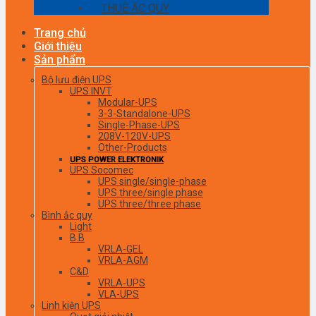
THUÊ ẮC QUY
Trang chủ
Giới thiệu
Sản phẩm
Bộ lưu điện UPS
UPS INVT
Modular-UPS
3-3-Standalone-UPS
Single-Phase-UPS
208V-120V-UPS
Other-Products
UPS POWER ELEKTRONIK
UPS Socomec
UPS single/single-phase
UPS three/single phase
UPS three/three phase
Bình ắc quy
Light
B.B
VRLA-GEL
VRLA-AGM
C&D
VRLA-UPS
VLA-UPS
Linh kiện UPS