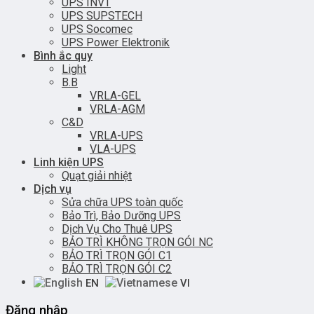
UPS INVT
UPS SUPSTECH
UPS Socomec
UPS Power Elektronik
Bình ắc quy
Light
B.B
VRLA-GEL
VRLA-AGM
C&D
VRLA-UPS
VLA-UPS
Linh kiện UPS
Quạt giải nhiệt
Dịch vụ
Sửa chữa UPS toàn quốc
Bảo Trì, Bảo Dưỡng UPS
Dịch Vụ Cho Thuê UPS
BẢO TRÌ KHÔNG TRỌN GÓI NC
BẢO TRÌ TRỌN GÓI C1
BẢO TRÌ TRỌN GÓI C2
EN
VI
Đăng nhập