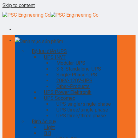
Skip to content
Danh mục sản phẩm
Bộ lưu điện UPS
UPS INVT
Modular-UPS
3-3-Standalone-UPS
Single-Phase-UPS
208V-120V-UPS
Other-Products
UPS Power Elektronik
UPS Socomec
UPS single/single-phase
UPS three/single phase
UPS three/three phase
Bình ắc quy
Light
B.B