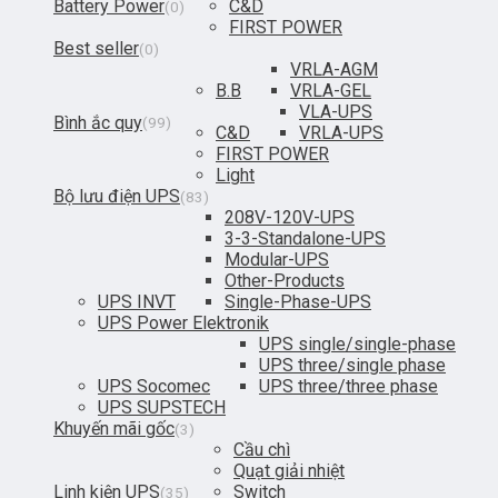
Battery Power
C&D
(0)
FIRST POWER
Best seller
(0)
VRLA-AGM
B.B
VRLA-GEL
VLA-UPS
Bình ắc quy
(99)
C&D
VRLA-UPS
FIRST POWER
Light
Bộ lưu điện UPS
(83)
208V-120V-UPS
3-3-Standalone-UPS
Modular-UPS
Other-Products
UPS INVT
Single-Phase-UPS
UPS Power Elektronik
UPS single/single-phase
UPS three/single phase
UPS Socomec
UPS three/three phase
UPS SUPSTECH
Khuyến mãi gốc
(3)
Cầu chì
Quạt giải nhiệt
Linh kiện UPS
Switch
(35)