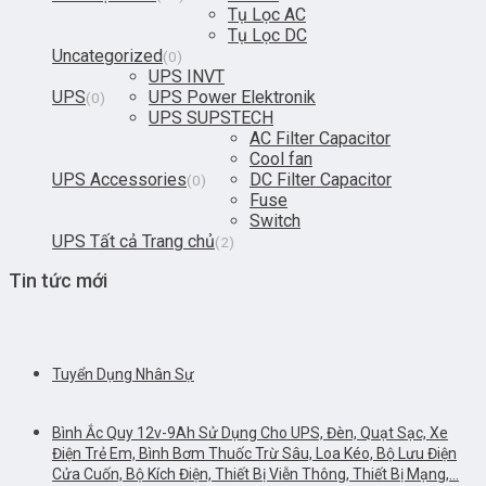
Tụ Lọc AC
Tụ Lọc DC
Uncategorized
(0)
UPS INVT
UPS
UPS Power Elektronik
(0)
UPS SUPSTECH
AC Filter Capacitor
Cool fan
UPS Accessories
DC Filter Capacitor
(0)
Fuse
Switch
UPS Tất cả Trang chủ
(2)
Tin tức mới
Tuyển Dụng Nhân Sự
Bình Ắc Quy 12v-9Ah Sử Dụng Cho UPS, Đèn, Quạt Sạc, Xe
Điện Trẻ Em, Bình Bơm Thuốc Trừ Sâu, Loa Kéo, Bộ Lưu Điện
Cửa Cuốn, Bộ Kích Điện, Thiết Bị Viễn Thông, Thiết Bị Mạng,…