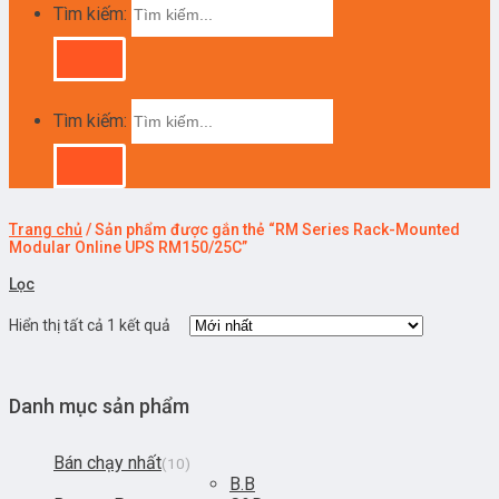
Tìm kiếm:
Tìm kiếm:
Trang chủ
/
Sản phẩm được gắn thẻ “RM Series Rack-Mounted
Modular Online UPS RM150/25C”
Lọc
Hiển thị tất cả 1 kết quả
Danh mục sản phẩm
Bán chạy nhất
(10)
B.B