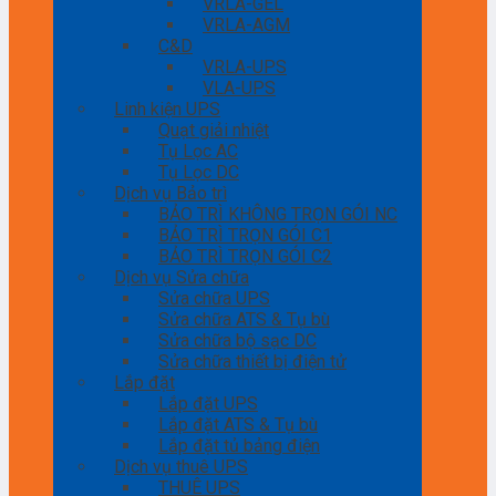
VRLA-GEL
VRLA-AGM
C&D
VRLA-UPS
VLA-UPS
Linh kiện UPS
Quạt giải nhiệt
Tụ Lọc AC
Tụ Lọc DC
Dịch vụ Bảo trì
BẢO TRÌ KHÔNG TRỌN GÓI NC
BẢO TRÌ TRỌN GÓI C1
BẢO TRÌ TRỌN GÓI C2
Dịch vụ Sửa chữa
Sửa chữa UPS
Sửa chữa ATS & Tụ bù
Sửa chữa bộ sạc DC
Sửa chữa thiết bị điện tử
Lắp đặt
Lắp đặt UPS
Lắp đặt ATS & Tụ bù
Lắp đặt tủ bảng điện
Dịch vụ thuê UPS
THUÊ UPS