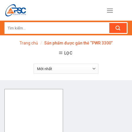
Skip
to
content
Tìm
kiếm:
Trang chủ
/
Sản phẩm được gắn thẻ “PWR 3300”
LỌC