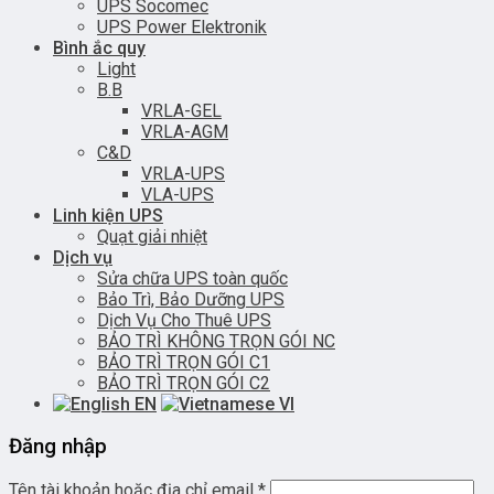
UPS Socomec
UPS Power Elektronik
Bình ắc quy
Light
B.B
VRLA-GEL
VRLA-AGM
C&D
VRLA-UPS
VLA-UPS
Linh kiện UPS
Quạt giải nhiệt
Dịch vụ
Sửa chữa UPS toàn quốc
Bảo Trì, Bảo Dưỡng UPS
Dịch Vụ Cho Thuê UPS
BẢO TRÌ KHÔNG TRỌN GÓI NC
BẢO TRÌ TRỌN GÓI C1
BẢO TRÌ TRỌN GÓI C2
EN
VI
Đăng nhập
Tên tài khoản hoặc địa chỉ email
*