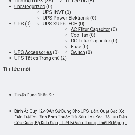
Linh kiện UPS
(35)
Tụ Lọc DC
(8)
Uncategorized
(0)
UPS INVT
(0)
UPS Power Elektronik
(0)
UPS
(0)
UPS SUPSTECH
(0)
AC Filter Capacitor
(0)
Cool fan
(0)
DC Filter Capacitor
(0)
Fuse
(0)
UPS Accessories
(0)
Switch
(0)
UPS Tất cả Trang chủ
(2)
Tin tức mới
Tuyển Dụng Nhân Sự
Bình Ắc Quy 12v-9Ah Sử Dụng Cho UPS, Đèn, Quạt Sạc, Xe
Điện Trẻ Em, Bình Bơm Thuốc Trừ Sâu, Loa Kéo, Bộ Lưu Điện
Cửa Cuốn, Bộ Kích Điện, Thiết Bị Viễn Thông, Thiết Bị Mạng,…