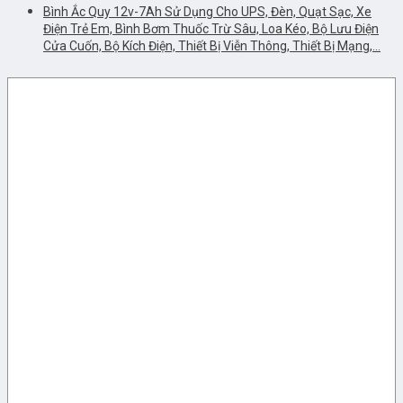
Bình Ắc Quy 12v-7Ah Sử Dụng Cho UPS, Đèn, Quạt Sạc, Xe
Điện Trẻ Em, Bình Bơm Thuốc Trừ Sâu, Loa Kéo, Bộ Lưu Điện
Cửa Cuốn, Bộ Kích Điện, Thiết Bị Viễn Thông, Thiết Bị Mạng,…