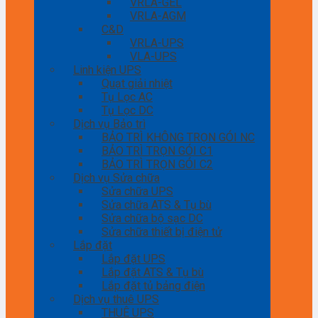
VRLA-GEL
VRLA-AGM
C&D
VRLA-UPS
VLA-UPS
Linh kiện UPS
Quạt giải nhiệt
Tụ Lọc AC
Tụ Lọc DC
Dịch vụ Bảo trì
BẢO TRÌ KHÔNG TRỌN GÓI NC
BẢO TRÌ TRỌN GÓI C1
BẢO TRÌ TRỌN GÓI C2
Dịch vụ Sửa chữa
Sửa chữa UPS
Sửa chữa ATS & Tụ bù
Sửa chữa bộ sạc DC
Sửa chữa thiết bị điện tử
Lắp đặt
Lắp đặt UPS
Lắp đặt ATS & Tụ bù
Lắp đặt tủ bảng điện
Dịch vụ thuê UPS
THUÊ UPS