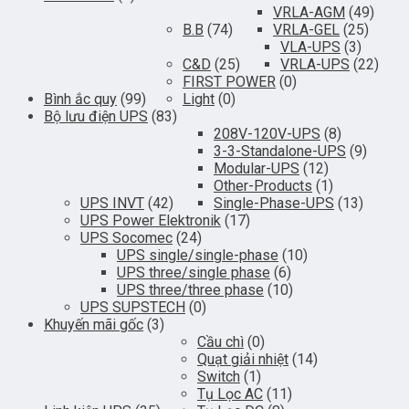
VRLA-AGM
(49)
B.B
(74)
VRLA-GEL
(25)
VLA-UPS
(3)
C&D
(25)
VRLA-UPS
(22)
FIRST POWER
(0)
Bình ắc quy
(99)
Light
(0)
Bộ lưu điện UPS
(83)
208V-120V-UPS
(8)
3-3-Standalone-UPS
(9)
Modular-UPS
(12)
Other-Products
(1)
UPS INVT
(42)
Single-Phase-UPS
(13)
UPS Power Elektronik
(17)
UPS Socomec
(24)
UPS single/single-phase
(10)
UPS three/single phase
(6)
UPS three/three phase
(10)
UPS SUPSTECH
(0)
Khuyến mãi gốc
(3)
Cầu chì
(0)
Quạt giải nhiệt
(14)
Switch
(1)
Tụ Lọc AC
(11)