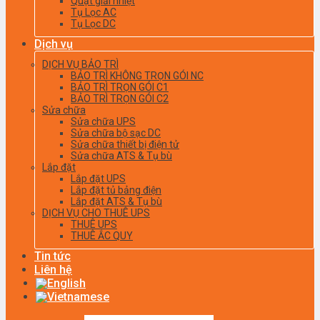
Quạt giải nhiệt
Tụ Lọc AC
Tụ Lọc DC
Dịch vụ
DỊCH VỤ BẢO TRÌ
BẢO TRÌ KHÔNG TRỌN GÓI NC
BẢO TRÌ TRỌN GÓI C1
BẢO TRÌ TRỌN GÓI C2
Sửa chữa
Sửa chữa UPS
Sửa chữa bộ sạc DC
Sửa chữa thiết bị điện tử
Sửa chữa ATS & Tụ bù
Lắp đặt
Lắp đặt UPS
Lắp đặt tủ bảng điện
Lắp đặt ATS & Tụ bù
DỊCH VỤ CHO THUÊ UPS
THUÊ UPS
THUÊ ẮC QUY
Tin tức
Liên hệ