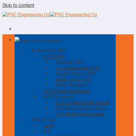
Skip to content
Danh mục sản phẩm
Bộ lưu điện UPS
UPS INVT
Modular-UPS
3-3-Standalone-UPS
Single-Phase-UPS
208V-120V-UPS
Other-Products
UPS Power Elektronik
UPS Socomec
UPS single/single-phase
UPS three/single phase
UPS three/three phase
Bình ắc quy
Light
B.B