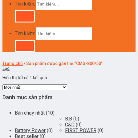
Tìm kiếm:
Tìm kiếm:
Trang chủ
/
Sản phẩm được gắn thẻ “CMS-800/50”
Lọc
Hiển thị tất cả 1 kết quả
Danh mục sản phẩm
Bán chạy nhất
(10)
B.B
(0)
C&D
(0)
Battery Power
(0)
FIRST POWER
(0)
Best seller
(0)