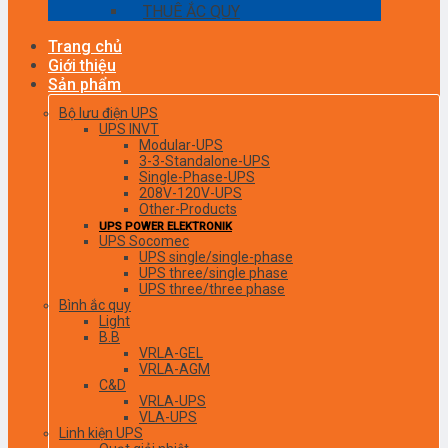
THUÊ ẮC QUY
Trang chủ
Giới thiệu
Sản phẩm
Bộ lưu điện UPS
UPS INVT
Modular-UPS
3-3-Standalone-UPS
Single-Phase-UPS
208V-120V-UPS
Other-Products
UPS POWER ELEKTRONIK
UPS Socomec
UPS single/single-phase
UPS three/single phase
UPS three/three phase
Bình ắc quy
Light
B.B
VRLA-GEL
VRLA-AGM
C&D
VRLA-UPS
VLA-UPS
Linh kiện UPS