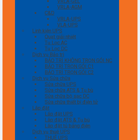
VRLA-GEL
VRLA-AGM
C&D
VRLA-UPS
VLA-UPS
Linh kiện UPS
Quạt giải nhiệt
Tụ Lọc AC
Tụ Lọc DC
Dịch vụ Bảo trì
BẢO TRÌ KHÔNG TRỌN GÓI NC
BẢO TRÌ TRỌN GÓI C1
BẢO TRÌ TRỌN GÓI C2
Dịch vụ Sửa chữa
Sửa chữa UPS
Sửa chữa ATS & Tụ bù
Sửa chữa bộ sạc DC
Sửa chữa thiết bị điện tử
Lắp đặt
Lắp đặt UPS
Lắp đặt ATS & Tụ bù
Lắp đặt tủ bảng điện
Dịch vụ thuê UPS
THUÊ UPS