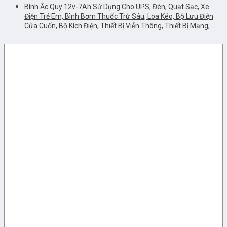
Bình Ắc Quy 12v-7Ah Sử Dụng Cho UPS, Đèn, Quạt Sạc, Xe
Điện Trẻ Em, Bình Bơm Thuốc Trừ Sâu, Loa Kéo, Bộ Lưu Điện
Cửa Cuốn, Bộ Kích Điện, Thiết Bị Viễn Thông, Thiết Bị Mạng,…