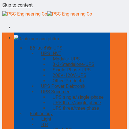
Skip to content
Danh mục sản phẩm
Bộ lưu điện UPS
UPS INVT
Modular-UPS
3-3-Standalone-UPS
Single-Phase-UPS
208V-120V-UPS
Other-Products
UPS Power Elektronik
UPS Socomec
UPS single/single-phase
UPS three/single phase
UPS three/three phase
Bình ắc quy
Light
B.B