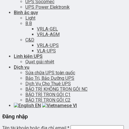
UPS Socomec
UPS Power Elektronik
Bình ắc quy
Light
B.B
VRLA-GEL
VRLA-AGM
C&D
VRLA-UPS
VLA-UPS
Linh kiện UPS
Quạt giải nhiệt
Dịch vụ
Sửa chữa UPS toàn quốc
Bảo Trì, Bảo Dưỡng UPS
Dịch Vụ Cho Thuê UPS
BẢO TRÌ KHÔNG TRỌN GÓI NC
BẢO TRÌ TRỌN GÓI C1
BẢO TRÌ TRỌN GÓI C2
EN
VI
Đăng nhập
Tên tài khoản hoặc địa chỉ email
*