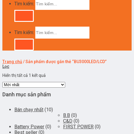
Tìm kiếm:
Tìm kiếm:
Trang chủ
/
Sản phẩm được gắn thẻ “BU3000LED/LCD”
Lọc
Hiển thị tất cả 1 kết quả
Danh mục sản phẩm
Bán chạy nhất
(10)
B.B
(0)
C&D
(0)
Battery Power
(0)
FIRST POWER
(0)
Best seller
(0)