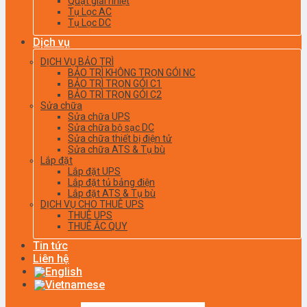
Quạt giải nhiệt
Tụ Lọc AC
Tụ Lọc DC
Dịch vụ
DỊCH VỤ BẢO TRÌ
BẢO TRÌ KHÔNG TRỌN GÓI NC
BẢO TRÌ TRỌN GÓI C1
BẢO TRÌ TRỌN GÓI C2
Sửa chữa
Sửa chữa UPS
Sửa chữa bộ sạc DC
Sửa chữa thiết bị điện tử
Sửa chữa ATS & Tụ bù
Lắp đặt
Lắp đặt UPS
Lắp đặt tủ bảng điện
Lắp đặt ATS & Tụ bù
DỊCH VỤ CHO THUÊ UPS
THUÊ UPS
THUÊ ẮC QUY
Tin tức
Liên hệ