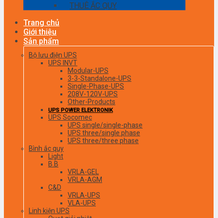
THUÊ ẮC QUY
Trang chủ
Giới thiệu
Sản phẩm
Bộ lưu điện UPS
UPS INVT
Modular-UPS
3-3-Standalone-UPS
Single-Phase-UPS
208V-120V-UPS
Other-Products
UPS POWER ELEKTRONIK
UPS Socomec
UPS single/single-phase
UPS three/single phase
UPS three/three phase
Bình ắc quy
Light
B.B
VRLA-GEL
VRLA-AGM
C&D
VRLA-UPS
VLA-UPS
Linh kiện UPS