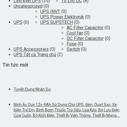
Linh kiện UPS
(35)
Tụ Lọc DC
(8)
Uncategorized
(0)
UPS INVT
(0)
UPS Power Elektronik
(0)
UPS
(0)
UPS SUPSTECH
(0)
AC Filter Capacitor
(0)
Cool fan
(0)
DC Filter Capacitor
(0)
Fuse
(0)
UPS Accessories
(0)
Switch
(0)
UPS Tất cả Trang chủ
(2)
Tin tức mới
Tuyển Dụng Nhân Sự
Bình Ắc Quy 12v-9Ah Sử Dụng Cho UPS, Đèn, Quạt Sạc, Xe
Điện Trẻ Em, Bình Bơm Thuốc Trừ Sâu, Loa Kéo, Bộ Lưu Điện
Cửa Cuốn, Bộ Kích Điện, Thiết Bị Viễn Thông, Thiết Bị Mạng,…