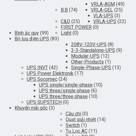
VRLA-AGM
(49)
B.B
(74)
VRLA-GEL
(25)
VLA-UPS
(3)
C&D
(25)
VRLA-UPS
(22)
FIRST POWER
(0)
Bình ắc quy
(99)
Light
(0)
Bộ lưu điện UPS
(83)
208V-120V-UPS
(8)
3-3-Standalone-UPS
(9)
Modular-UPS
(12)
Other-Products
(1)
UPS INVT
(42)
Single-Phase-UPS
(13)
UPS Power Elektronik
(17)
UPS Socomec
(24)
UPS single/single-phase
(10)
UPS three/single phase
(6)
UPS three/three phase
(10)
UPS SUPSTECH
(0)
Khuyến mãi gốc
(3)
Cầu chì
(0)
Quạt giải nhiệt
(14)
Switch
(1)
Tụ Lọc AC
(11)