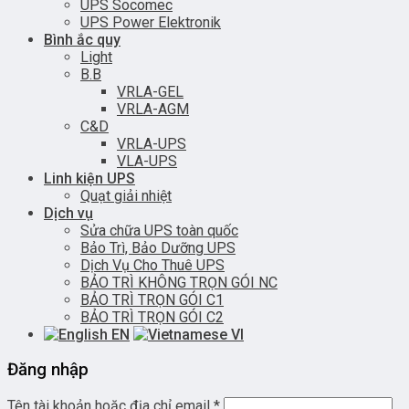
UPS Socomec
UPS Power Elektronik
Bình ắc quy
Light
B.B
VRLA-GEL
VRLA-AGM
C&D
VRLA-UPS
VLA-UPS
Linh kiện UPS
Quạt giải nhiệt
Dịch vụ
Sửa chữa UPS toàn quốc
Bảo Trì, Bảo Dưỡng UPS
Dịch Vụ Cho Thuê UPS
BẢO TRÌ KHÔNG TRỌN GÓI NC
BẢO TRÌ TRỌN GÓI C1
BẢO TRÌ TRỌN GÓI C2
EN
VI
Đăng nhập
Tên tài khoản hoặc địa chỉ email
*