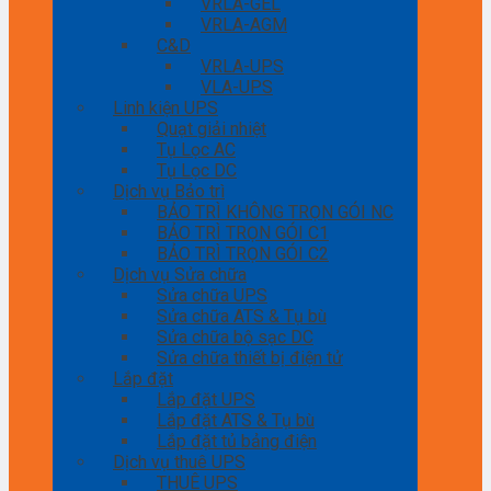
VRLA-GEL
VRLA-AGM
C&D
VRLA-UPS
VLA-UPS
Linh kiện UPS
Quạt giải nhiệt
Tụ Lọc AC
Tụ Lọc DC
Dịch vụ Bảo trì
BẢO TRÌ KHÔNG TRỌN GÓI NC
BẢO TRÌ TRỌN GÓI C1
BẢO TRÌ TRỌN GÓI C2
Dịch vụ Sửa chữa
Sửa chữa UPS
Sửa chữa ATS & Tụ bù
Sửa chữa bộ sạc DC
Sửa chữa thiết bị điện tử
Lắp đặt
Lắp đặt UPS
Lắp đặt ATS & Tụ bù
Lắp đặt tủ bảng điện
Dịch vụ thuê UPS
THUÊ UPS