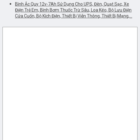
Bình Ắc Quy 12v-7Ah Sử Dụng Cho UPS, Đèn, Quạt Sạc, Xe
Điện Trẻ Em, Bình Bơm Thuốc Trừ Sâu, Loa Kéo, Bộ Lưu Điện
Cửa Cuốn, Bộ Kích Điện, Thiết Bị Viễn Thông, Thiết Bị Mạng,…