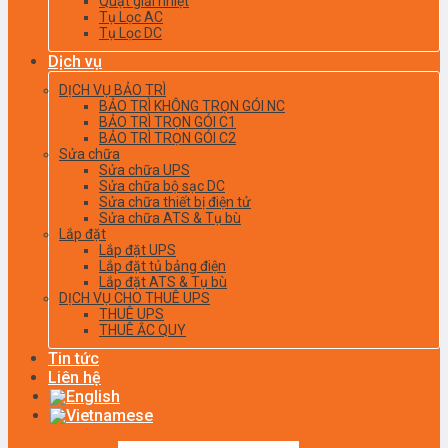
Quạt giải nhiệt
Tụ Lọc AC
Tụ Lọc DC
Dịch vụ
DỊCH VỤ BẢO TRÌ
BẢO TRÌ KHÔNG TRỌN GÓI NC
BẢO TRÌ TRỌN GÓI C1
BẢO TRÌ TRỌN GÓI C2
Sửa chữa
Sửa chữa UPS
Sửa chữa bộ sạc DC
Sửa chữa thiết bị điện tử
Sửa chữa ATS & Tụ bù
Lắp đặt
Lắp đặt UPS
Lắp đặt tủ bảng điện
Lắp đặt ATS & Tụ bù
DỊCH VỤ CHO THUÊ UPS
THUÊ UPS
THUÊ ẮC QUY
Tin tức
Liên hệ