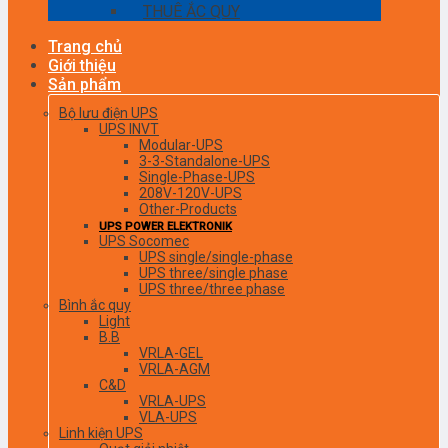
THUÊ ẮC QUY
Trang chủ
Giới thiệu
Sản phẩm
Bộ lưu điện UPS
UPS INVT
Modular-UPS
3-3-Standalone-UPS
Single-Phase-UPS
208V-120V-UPS
Other-Products
UPS POWER ELEKTRONIK
UPS Socomec
UPS single/single-phase
UPS three/single phase
UPS three/three phase
Bình ắc quy
Light
B.B
VRLA-GEL
VRLA-AGM
C&D
VRLA-UPS
VLA-UPS
Linh kiện UPS