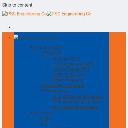
Skip to content
Danh mục sản phẩm
Bộ lưu điện UPS
UPS INVT
Modular-UPS
3-3-Standalone-UPS
Single-Phase-UPS
208V-120V-UPS
Other-Products
UPS Power Elektronik
UPS Socomec
UPS single/single-phase
UPS three/single phase
UPS three/three phase
Bình ắc quy
Light
B.B