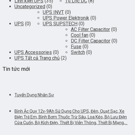
Linh kiện UPS
(35)
Tụ Lọc DC
(8)
Uncategorized
(0)
UPS INVT
(0)
UPS Power Elektronik
(0)
UPS
(0)
UPS SUPSTECH
(0)
AC Filter Capacitor
(0)
Cool fan
(0)
DC Filter Capacitor
(0)
Fuse
(0)
UPS Accessories
(0)
Switch
(0)
UPS Tất cả Trang chủ
(2)
Tin tức mới
Tuyển Dụng Nhân Sự
Bình Ắc Quy 12v-9Ah Sử Dụng Cho UPS, Đèn, Quạt Sạc, Xe
Điện Trẻ Em, Bình Bơm Thuốc Trừ Sâu, Loa Kéo, Bộ Lưu Điện
Cửa Cuốn, Bộ Kích Điện, Thiết Bị Viễn Thông, Thiết Bị Mạng,…