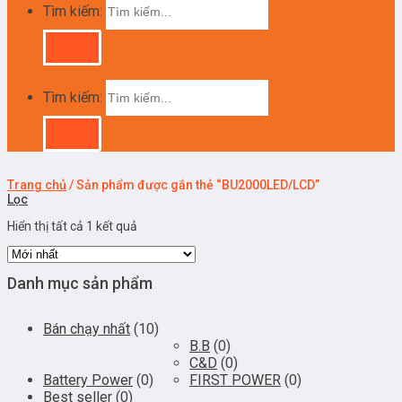
Tìm kiếm:
Tìm kiếm:
Trang chủ
/
Sản phẩm được gắn thẻ “BU2000LED/LCD”
Lọc
Hiển thị tất cả 1 kết quả
Danh mục sản phẩm
Bán chạy nhất
(10)
B.B
(0)
C&D
(0)
Battery Power
(0)
FIRST POWER
(0)
Best seller
(0)