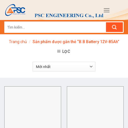
Skip
to
content
Tìm
kiếm:
Trang chủ
/
Sản phẩm được gắn thẻ “B.B Battery 12V-85Ah”
LỌC