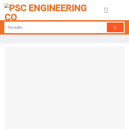
Skip
to
content
Tìm
kiếm: