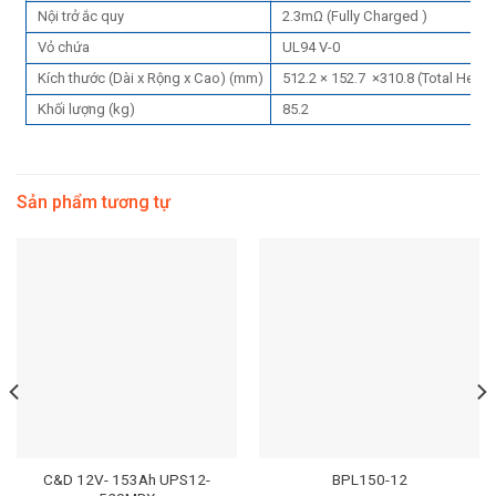
Nội trở ắc quy
2.3mΩ (Fully Charged )
Vỏ chứa
UL94 V-0
Kích thước (Dài x Rộng x Cao) (mm)
512.2 × 152.7 ×310.8 (Total Height
Khối lượng (kg)
85.2
Sản phẩm tương tự
C&D 12V- 153Ah UPS12-
BPL150-12