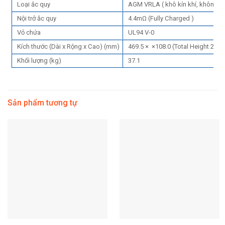
Loại ắc quy
AGM VRLA ( khô kín khí, không 
Nội trở ắc quy
4.4mΩ (Fully Charged )
Vỏ chứa
UL94 V-0
Kích thước (Dài x Rộng x Cao) (mm)
469.5 × ×108.0 (Total Height 213.4
Khối lượng (kg)
37.1
Sản phẩm tương tự